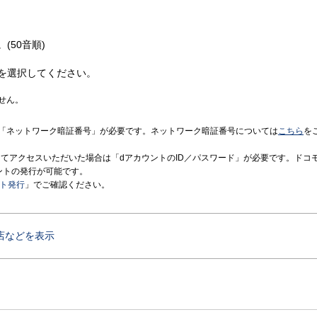
(50音順)
を選択してください。
せん。
「ネットワーク暗証番号」が必要です。ネットワーク暗証番号については
こちら
を
境にてアクセスいただいた場合は「dアカウントのID／パスワード」が必要です。ドコ
ントの発行が可能です。
ント発行
」でご確認ください。
店などを表示