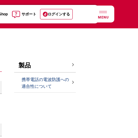
 Shop
サポート
ログインする
MENU
製品
携帯電話の電波防護への
適合性について