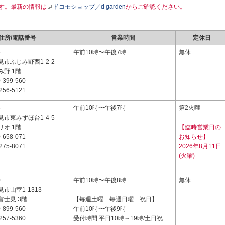
す。最新の情報は
ドコモショップ／d garden
からご確認ください。
住所/電話番号
営業時間
定休日
5
午前10時〜午後7時
無休
市ふじみ野西1-2-2
野 1階
-399-560
256-5121
5
午前10時〜午後7時
第2火曜
市東みずほ台1-4-5
オ 1階
【臨時営業日の
-658-071
お知らせ】
275-8071
2026年8月11日
(火曜)
0
午前10時〜午後8時
無休
市山室1-1313
富士見 3階
【毎週土曜 毎週日曜 祝日】
-899-560
午前10時〜午後9時
257-5360
受付時間:平日10時～19時/土日祝