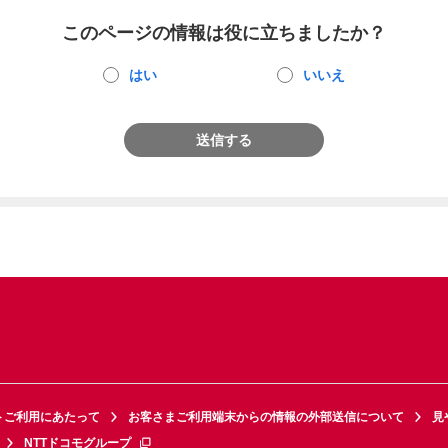
このページの情報は役に立ちましたか？
はい
いいえ
送信する
トご利用にあたって
お客さまご利用端末からの情報の外部送信について
見
NTTドコモグループ