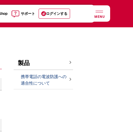
 Shop
サポート
ログインする
MENU
製品
携帯電話の電波防護への
適合性について