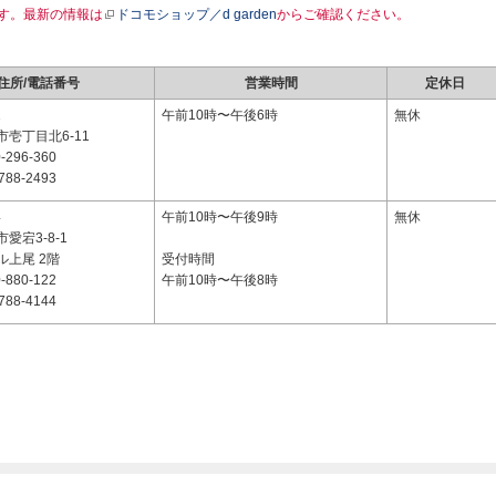
す。最新の情報は
ドコモショップ／d garden
からご確認ください。
住所/電話番号
営業時間
定休日
1
午前10時〜午後6時
無休
壱丁目北6-11
-296-360
788-2493
4
午前10時〜午後9時
無休
愛宕3-8-1
ル上尾 2階
受付時間
-880-122
午前10時〜午後8時
788-4144