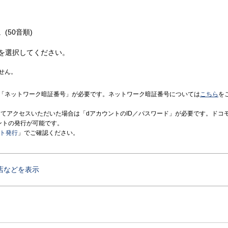
(50音順)
を選択してください。
せん。
「ネットワーク暗証番号」が必要です。ネットワーク暗証番号については
こちら
を
境にてアクセスいただいた場合は「dアカウントのID／パスワード」が必要です。ドコ
ントの発行が可能です。
ント発行
」でご確認ください。
店などを表示