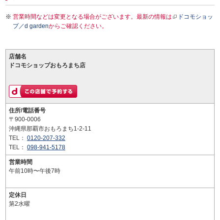
営業時間などは変更となる場合がございます。最新の情報は
ドコモショッ
プ／d garden
からご確認ください。
店舗名
ドコモショップおもろまち店
住所/電話番号
〒900-0006
沖縄県那覇市おもろまち1-2-11
TEL：
0120-207-332
TEL：
098-941-5178
営業時間
午前10時〜午後7時
定休日
第2水曜