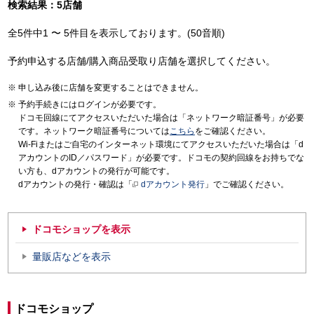
検索結果：5店舗
全5件中1 〜 5件目を表示しております。(50音順)
予約申込する店舗/購入商品受取り店舗を選択してください。
申し込み後に店舗を変更することはできません。
予約手続きにはログインが必要です。
ドコモ回線にてアクセスいただいた場合は「ネットワーク暗証番号」が必要
です。ネットワーク暗証番号については
こちら
をご確認ください。
Wi-Fiまたはご自宅のインターネット環境にてアクセスいただいた場合は「d
アカウントのID／パスワード」が必要です。ドコモの契約回線をお持ちでな
い方も、dアカウントの発行が可能です。
dアカウントの発行・確認は「
dアカウント発行
」でご確認ください。
ドコモショップを表示
量販店などを表示
ドコモショップ