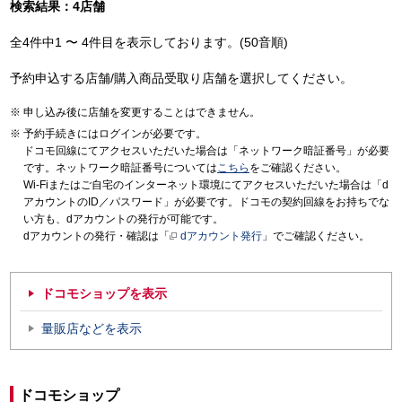
検索結果：4店舗
全4件中1 〜 4件目を表示しております。(50音順)
予約申込する店舗/購入商品受取り店舗を選択してください。
申し込み後に店舗を変更することはできません。
予約手続きにはログインが必要です。
ドコモ回線にてアクセスいただいた場合は「ネットワーク暗証番号」が必要
です。ネットワーク暗証番号については
こちら
をご確認ください。
Wi-Fiまたはご自宅のインターネット環境にてアクセスいただいた場合は「d
アカウントのID／パスワード」が必要です。ドコモの契約回線をお持ちでな
い方も、dアカウントの発行が可能です。
dアカウントの発行・確認は「
dアカウント発行
」でご確認ください。
ドコモショップを表示
量販店などを表示
ドコモショップ