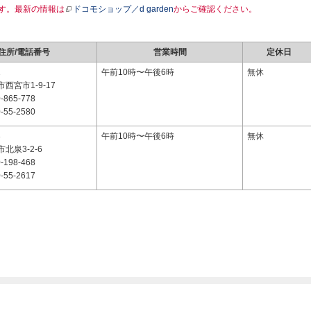
す。最新の情報は
ドコモショップ／d garden
からご確認ください。
住所/電話番号
営業時間
定休日
1
午前10時〜午後6時
無休
西宮市1-9-17
-865-778
-55-2580
3
午前10時〜午後6時
無休
北泉3-2-6
-198-468
-55-2617