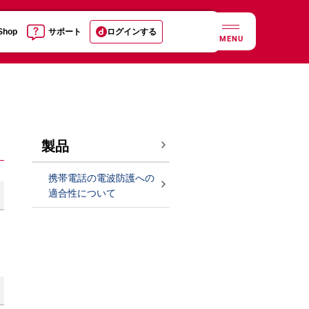
 Shop
サポート
ログインする
MENU
製品
携帯電話の電波防護への
適合性について