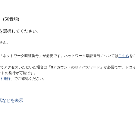
(50音順)
を選択してください。
せん。
「ネットワーク暗証番号」が必要です。ネットワーク暗証番号については
こちら
を
境にてアクセスいただいた場合は「dアカウントのID／パスワード」が必要です。ドコ
ントの発行が可能です。
ント発行
」でご確認ください。
店などを表示