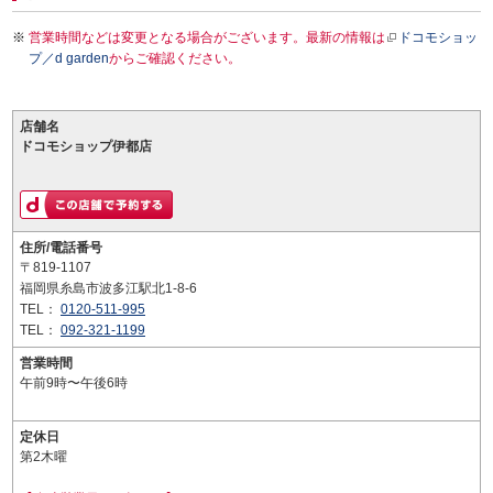
営業時間などは変更となる場合がございます。最新の情報は
ドコモショッ
プ／d garden
からご確認ください。
店舗名
ドコモショップ伊都店
住所/電話番号
〒819-1107
福岡県糸島市波多江駅北1-8-6
TEL：
0120-511-995
TEL：
092-321-1199
営業時間
午前9時〜午後6時
定休日
第2木曜