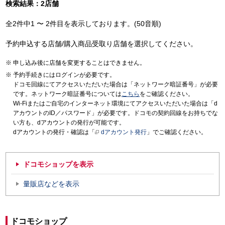
検索結果：2店舗
全2件中1 〜 2件目を表示しております。(50音順)
予約申込する店舗/購入商品受取り店舗を選択してください。
申し込み後に店舗を変更することはできません。
予約手続きにはログインが必要です。
ドコモ回線にてアクセスいただいた場合は「ネットワーク暗証番号」が必要
です。ネットワーク暗証番号については
こちら
をご確認ください。
Wi-Fiまたはご自宅のインターネット環境にてアクセスいただいた場合は「d
アカウントのID／パスワード」が必要です。ドコモの契約回線をお持ちでな
い方も、dアカウントの発行が可能です。
dアカウントの発行・確認は「
dアカウント発行
」でご確認ください。
ドコモショップを表示
量販店などを表示
ドコモショップ