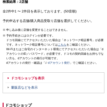
検索結果：2店舗
全2件中1 〜 2件目を表示しております。(50音順)
予約申込する店舗/購入商品受取り店舗を選択してください。
申し込み後に店舗を変更することはできません。
予約手続きにはログインが必要です。
ドコモ回線にてアクセスいただいた場合は「ネットワーク暗証番号」が必要
です。ネットワーク暗証番号については
こちら
をご確認ください。
Wi-Fiまたはご自宅のインターネット環境にてアクセスいただいた場合は「d
アカウントのID／パスワード」が必要です。ドコモの契約回線をお持ちでな
い方も、dアカウントの発行が可能です。
dアカウントの発行・確認は「
dアカウント発行
」でご確認ください。
ドコモショップを表示
量販店などを表示
ドコモショップ