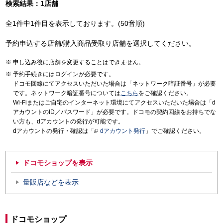
検索結果：1店舗
全1件中1件目を表示しております。(50音順)
予約申込する店舗/購入商品受取り店舗を選択してください。
申し込み後に店舗を変更することはできません。
予約手続きにはログインが必要です。
ドコモ回線にてアクセスいただいた場合は「ネットワーク暗証番号」が必要
です。ネットワーク暗証番号については
こちら
をご確認ください。
Wi-Fiまたはご自宅のインターネット環境にてアクセスいただいた場合は「d
アカウントのID／パスワード」が必要です。ドコモの契約回線をお持ちでな
い方も、dアカウントの発行が可能です。
dアカウントの発行・確認は「
dアカウント発行
」でご確認ください。
ドコモショップを表示
量販店などを表示
ドコモショップ