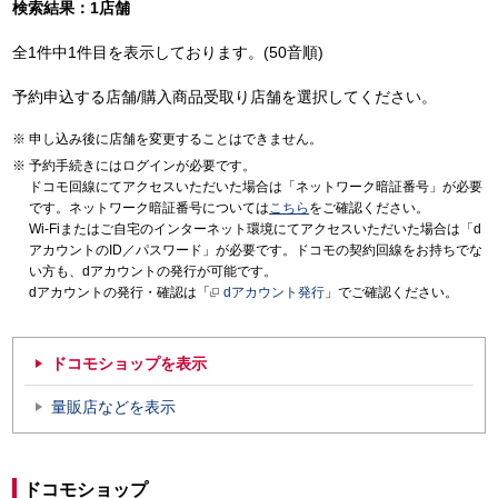
検索結果：1店舗
全1件中1件目を表示しております。(50音順)
予約申込する店舗/購入商品受取り店舗を選択してください。
申し込み後に店舗を変更することはできません。
予約手続きにはログインが必要です。
ドコモ回線にてアクセスいただいた場合は「ネットワーク暗証番号」が必要
です。ネットワーク暗証番号については
こちら
をご確認ください。
Wi-Fiまたはご自宅のインターネット環境にてアクセスいただいた場合は「d
アカウントのID／パスワード」が必要です。ドコモの契約回線をお持ちでな
い方も、dアカウントの発行が可能です。
dアカウントの発行・確認は「
dアカウント発行
」でご確認ください。
ドコモショップを表示
量販店などを表示
ドコモショップ