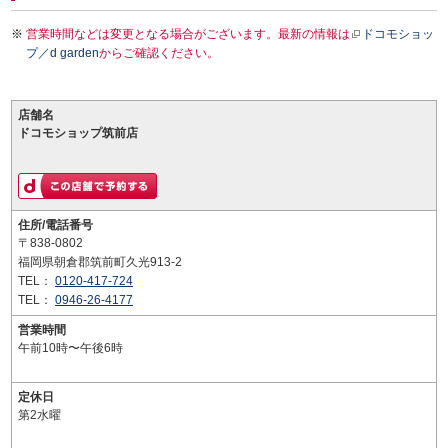
営業時間などは変更となる場合がございます。最新の情報は
ドコモショッ
プ／d garden
からご確認ください。
店舗名
ドコモショップ筑前店
住所/電話番号
〒838-0802
福岡県朝倉郡筑前町久光913-2
TEL：
0120-417-724
TEL：
0946-26-4177
営業時間
午前10時〜午後6時
定休日
第2水曜