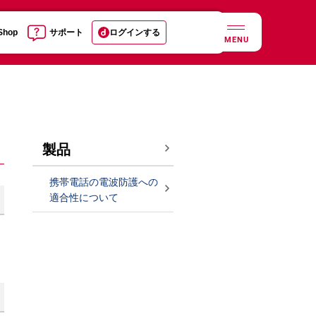
 Shop
サポート
ログインする
MENU
製品
携帯電話の電波防護への
適合性について