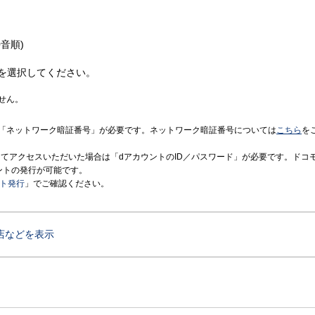
音順)
を選択してください。
せん。
「ネットワーク暗証番号」が必要です。ネットワーク暗証番号については
こちら
を
境にてアクセスいただいた場合は「dアカウントのID／パスワード」が必要です。ドコ
ントの発行が可能です。
ント発行
」でご確認ください。
店などを表示