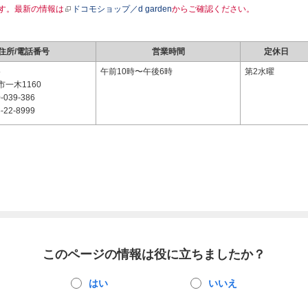
す。最新の情報は
ドコモショップ／d garden
からご確認ください。
住所/電話番号
営業時間
定休日
5
午前10時〜午後6時
第2水曜
一木1160
-039-386
-22-8999
このページの情報は役に立ちましたか？
はい
いいえ