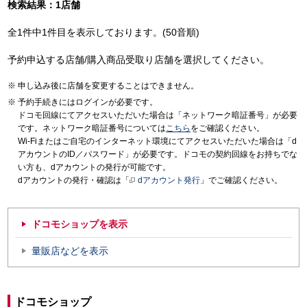
検索結果：1店舗
全1件中1件目を表示しております。(50音順)
予約申込する店舗/購入商品受取り店舗を選択してください。
申し込み後に店舗を変更することはできません。
予約手続きにはログインが必要です。
ドコモ回線にてアクセスいただいた場合は「ネットワーク暗証番号」が必要
です。ネットワーク暗証番号については
こちら
をご確認ください。
Wi-Fiまたはご自宅のインターネット環境にてアクセスいただいた場合は「d
アカウントのID／パスワード」が必要です。ドコモの契約回線をお持ちでな
い方も、dアカウントの発行が可能です。
dアカウントの発行・確認は「
dアカウント発行
」でご確認ください。
ドコモショップを表示
量販店などを表示
ドコモショップ