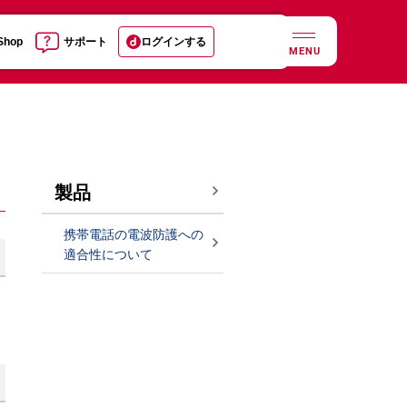
 Shop
サポート
ログインする
MENU
製品
携帯電話の電波防護への
適合性について