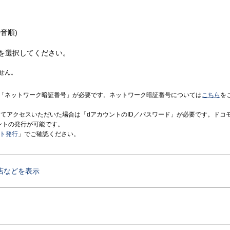
音順)
を選択してください。
せん。
「ネットワーク暗証番号」が必要です。ネットワーク暗証番号については
こちら
を
境にてアクセスいただいた場合は「dアカウントのID／パスワード」が必要です。ドコ
ントの発行が可能です。
ント発行
」でご確認ください。
店などを表示