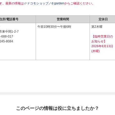
す。最新の情報は
ドコモショップ／d garden
からご確認ください。
住所/電話番号
営業時間
定休日
9
午前10時30分〜午後6時
第2木曜
東中間1-2-7
-688-017
【臨時営業日の
245-8084
お知らせ】
2026年8月13日
(木曜)
このページの情報は役に立ちましたか？