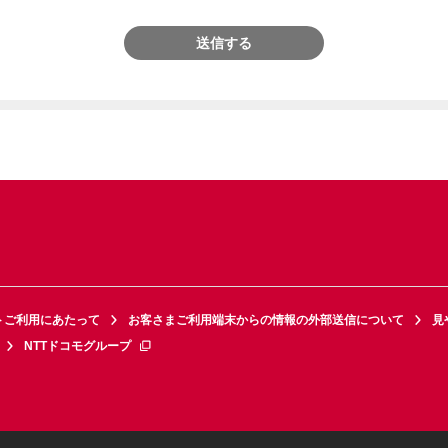
送信する
トご利用にあたって
お客さまご利用端末からの情報の外部送信について
見
NTTドコモグループ