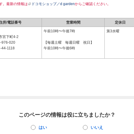
す。最新の情報は
ドコモショップ／d garden
からご確認ください。
住所/電話番号
営業時間
定休日
7
午前10時〜午後7時
第3水曜
宮下町4-2
-976-020
【毎週土曜 毎週日曜 祝日】
-44-1118
午前10時〜午後6時
このページの情報は役に立ちましたか？
はい
いいえ