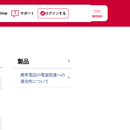
 Shop
サポート
ログインする
MENU
製品
携帯電話の電波防護への
適合性について