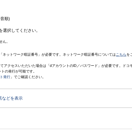
音順)
を選択してください。
せん。
「ネットワーク暗証番号」が必要です。ネットワーク暗証番号については
こちら
を
境にてアクセスいただいた場合は「dアカウントのID／パスワード」が必要です。ドコ
ントの発行が可能です。
ント発行
」でご確認ください。
店などを表示