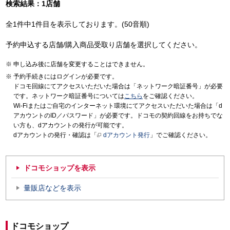
検索結果：1店舗
全1件中1件目を表示しております。(50音順)
予約申込する店舗/購入商品受取り店舗を選択してください。
申し込み後に店舗を変更することはできません。
予約手続きにはログインが必要です。
ドコモ回線にてアクセスいただいた場合は「ネットワーク暗証番号」が必要
です。ネットワーク暗証番号については
こちら
をご確認ください。
Wi-Fiまたはご自宅のインターネット環境にてアクセスいただいた場合は「d
アカウントのID／パスワード」が必要です。ドコモの契約回線をお持ちでな
い方も、dアカウントの発行が可能です。
dアカウントの発行・確認は「
dアカウント発行
」でご確認ください。
ドコモショップを表示
量販店などを表示
ドコモショップ