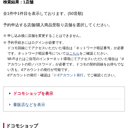
検索結果：1店舗
全1件中1件目を表示しております。(50音順)
予約申込する店舗/購入商品受取り店舗を選択してください。
申し込み後に店舗を変更することはできません。
予約手続きにはログインが必要です。
ドコモ回線にてアクセスいただいた場合は「ネットワーク暗証番号」が必要
です。ネットワーク暗証番号については
こちら
をご確認ください。
Wi-Fiまたはご自宅のインターネット環境にてアクセスいただいた場合は「d
アカウントのID／パスワード」が必要です。ドコモの契約回線をお持ちでな
い方も、dアカウントの発行が可能です。
dアカウントの発行・確認は「
dアカウント発行
」でご確認ください。
ドコモショップを表示
量販店などを表示
ドコモショップ