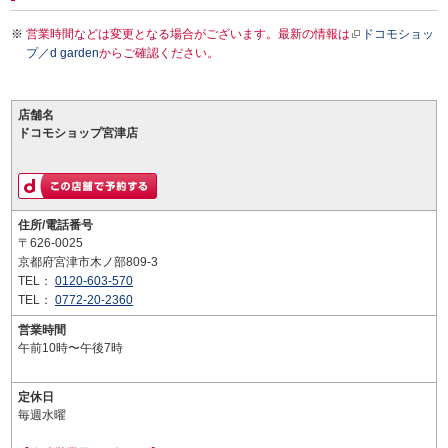
営業時間などは変更となる場合がございます。最新の情報は
ドコモショッ
プ／d garden
からご確認ください。
店舗名
ドコモショップ宮津店
住所/電話番号
〒626-0025
京都府宮津市木ノ部809-3
TEL：
0120-603-570
TEL：
0772-20-2360
営業時間
午前10時〜午後7時
定休日
毎週水曜