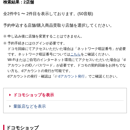
検索結果：2店舗
全2件中1 〜 2件目を表示しております。(50音順)
予約申込する店舗/購入商品受取り店舗を選択してください。
申し込み後に店舗を変更することはできません。
予約手続きにはログインが必要です。
ドコモ回線にてアクセスいただいた場合は「ネットワーク暗証番号」が必要
です。ネットワーク暗証番号については
こちら
をご確認ください。
Wi-Fiまたはご自宅のインターネット環境にてアクセスいただいた場合は「d
アカウントのID／パスワード」が必要です。ドコモの契約回線をお持ちでな
い方も、dアカウントの発行が可能です。
dアカウントの発行・確認は「
dアカウント発行
」でご確認ください。
ドコモショップを表示
量販店などを表示
ドコモショップ