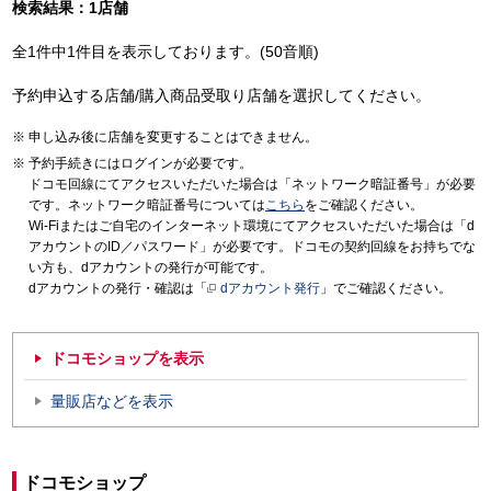
検索結果：1店舗
全1件中1件目を表示しております。(50音順)
予約申込する店舗/購入商品受取り店舗を選択してください。
申し込み後に店舗を変更することはできません。
予約手続きにはログインが必要です。
ドコモ回線にてアクセスいただいた場合は「ネットワーク暗証番号」が必要
です。ネットワーク暗証番号については
こちら
をご確認ください。
Wi-Fiまたはご自宅のインターネット環境にてアクセスいただいた場合は「d
アカウントのID／パスワード」が必要です。ドコモの契約回線をお持ちでな
い方も、dアカウントの発行が可能です。
dアカウントの発行・確認は「
dアカウント発行
」でご確認ください。
ドコモショップを表示
量販店などを表示
ドコモショップ