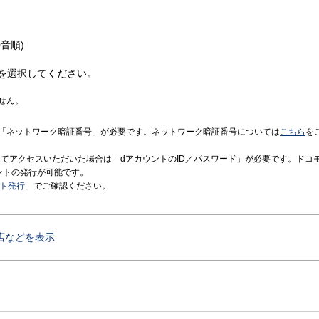
音順)
を選択してください。
せん。
「ネットワーク暗証番号」が必要です。ネットワーク暗証番号については
こちら
を
境にてアクセスいただいた場合は「dアカウントのID／パスワード」が必要です。ドコ
ントの発行が可能です。
ント発行
」でご確認ください。
店などを表示