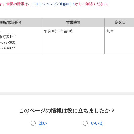
す。最新の情報は
ドコモショップ／d garden
からご確認ください。
住所/電話番号
営業時間
定休日
4
午前9時〜午後6時
無休
打沢14-1
-677-360
274-4377
このページの情報は役に立ちましたか？
はい
いいえ