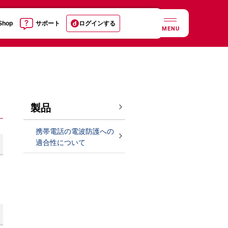
 Shop
サポート
ログインする
MENU
製品
携帯電話の電波防護への
適合性について