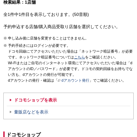
検索結果：1店舗
全1件中1件目を表示しております。(50音順)
予約申込する店舗/購入商品受取り店舗を選択してください。
申し込み後に店舗を変更することはできません。
予約手続きにはログインが必要です。
ドコモ回線にてアクセスいただいた場合は「ネットワーク暗証番号」が必要
です。ネットワーク暗証番号については
こちら
をご確認ください。
Wi-Fiまたはご自宅のインターネット環境にてアクセスいただいた場合は「d
アカウントのID／パスワード」が必要です。ドコモの契約回線をお持ちでな
い方も、dアカウントの発行が可能です。
dアカウントの発行・確認は「
dアカウント発行
」でご確認ください。
ドコモショップを表示
量販店などを表示
ドコモショップ