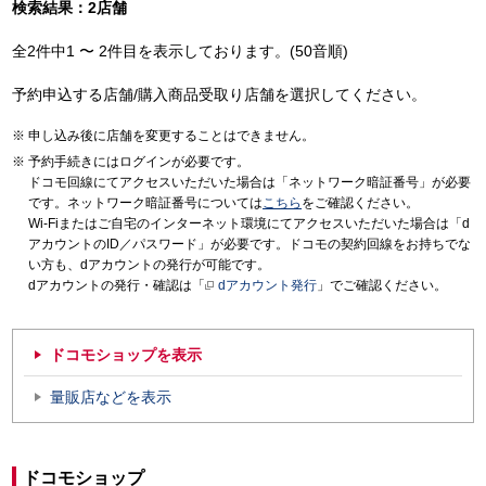
検索結果：2店舗
全2件中1 〜 2件目を表示しております。(50音順)
予約申込する店舗/購入商品受取り店舗を選択してください。
申し込み後に店舗を変更することはできません。
予約手続きにはログインが必要です。
ドコモ回線にてアクセスいただいた場合は「ネットワーク暗証番号」が必要
です。ネットワーク暗証番号については
こちら
をご確認ください。
Wi-Fiまたはご自宅のインターネット環境にてアクセスいただいた場合は「d
アカウントのID／パスワード」が必要です。ドコモの契約回線をお持ちでな
い方も、dアカウントの発行が可能です。
dアカウントの発行・確認は「
dアカウント発行
」でご確認ください。
ドコモショップを表示
量販店などを表示
ドコモショップ