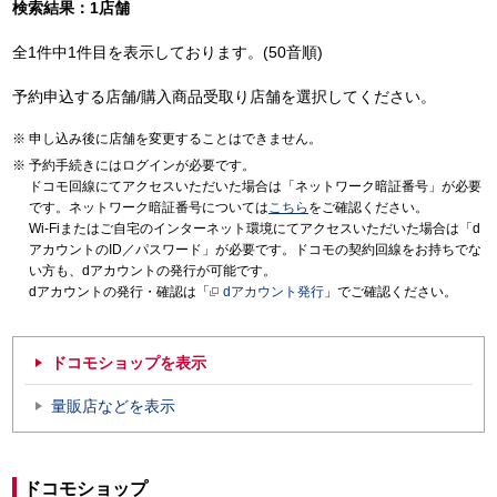
検索結果：1店舗
全1件中1件目を表示しております。(50音順)
予約申込する店舗/購入商品受取り店舗を選択してください。
申し込み後に店舗を変更することはできません。
予約手続きにはログインが必要です。
ドコモ回線にてアクセスいただいた場合は「ネットワーク暗証番号」が必要
です。ネットワーク暗証番号については
こちら
をご確認ください。
Wi-Fiまたはご自宅のインターネット環境にてアクセスいただいた場合は「d
アカウントのID／パスワード」が必要です。ドコモの契約回線をお持ちでな
い方も、dアカウントの発行が可能です。
dアカウントの発行・確認は「
dアカウント発行
」でご確認ください。
ドコモショップを表示
量販店などを表示
ドコモショップ