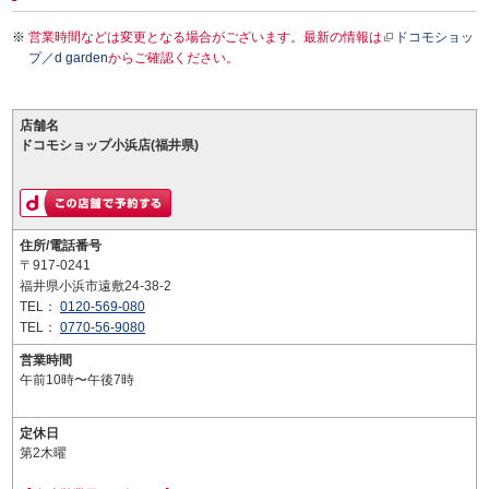
営業時間などは変更となる場合がございます。最新の情報は
ドコモショッ
プ／d garden
からご確認ください。
店舗名
ドコモショップ小浜店(福井県)
住所/電話番号
〒917-0241
福井県小浜市遠敷24-38-2
TEL：
0120-569-080
TEL：
0770-56-9080
営業時間
午前10時〜午後7時
定休日
第2木曜