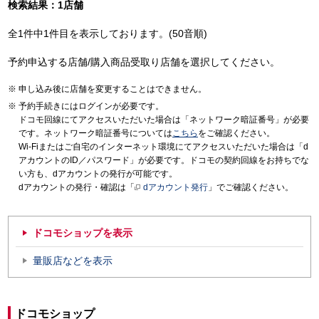
検索結果：1店舗
全1件中1件目を表示しております。(50音順)
予約申込する店舗/購入商品受取り店舗を選択してください。
申し込み後に店舗を変更することはできません。
予約手続きにはログインが必要です。
ドコモ回線にてアクセスいただいた場合は「ネットワーク暗証番号」が必要
です。ネットワーク暗証番号については
こちら
をご確認ください。
Wi-Fiまたはご自宅のインターネット環境にてアクセスいただいた場合は「d
アカウントのID／パスワード」が必要です。ドコモの契約回線をお持ちでな
い方も、dアカウントの発行が可能です。
dアカウントの発行・確認は「
dアカウント発行
」でご確認ください。
ドコモショップを表示
量販店などを表示
ドコモショップ