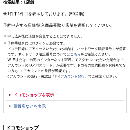
検索結果：1店舗
全1件中1件目を表示しております。(50音順)
予約申込する店舗/購入商品受取り店舗を選択してください。
申し込み後に店舗を変更することはできません。
予約手続きにはログインが必要です。
ドコモ回線にてアクセスいただいた場合は「ネットワーク暗証番号」が必要
です。ネットワーク暗証番号については
こちら
をご確認ください。
Wi-Fiまたはご自宅のインターネット環境にてアクセスいただいた場合は「d
アカウントのID／パスワード」が必要です。ドコモの契約回線をお持ちでな
い方も、dアカウントの発行が可能です。
dアカウントの発行・確認は「
dアカウント発行
」でご確認ください。
ドコモショップを表示
量販店などを表示
ドコモショップ