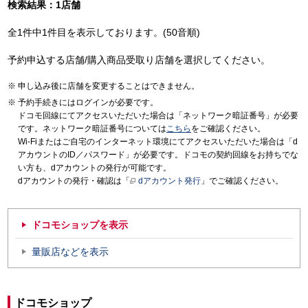
検索結果：1店舗
全1件中1件目を表示しております。(50音順)
予約申込する店舗/購入商品受取り店舗を選択してください。
申し込み後に店舗を変更することはできません。
予約手続きにはログインが必要です。
ドコモ回線にてアクセスいただいた場合は「ネットワーク暗証番号」が必要
です。ネットワーク暗証番号については
こちら
をご確認ください。
Wi-Fiまたはご自宅のインターネット環境にてアクセスいただいた場合は「d
アカウントのID／パスワード」が必要です。ドコモの契約回線をお持ちでな
い方も、dアカウントの発行が可能です。
dアカウントの発行・確認は「
dアカウント発行
」でご確認ください。
ドコモショップを表示
量販店などを表示
ドコモショップ