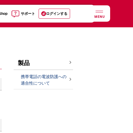
 Shop
サポート
ログインする
MENU
製品
携帯電話の電波防護への
適合性について