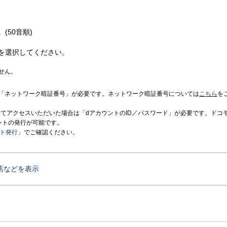
(50音順)
を選択してください。
せん。
「ネットワーク暗証番号」が必要です。ネットワーク暗証番号については
こちら
を
境にてアクセスいただいた場合は「dアカウントのID／パスワード」が必要です。ドコ
ントの発行が可能です。
ント発行
」でご確認ください。
店などを表示