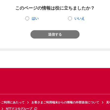
このページの情報は役に立ちましたか？
はい
いいえ
送信する
トご利用にあたって
お客さまご利用端末からの情報の外部送信について
見
NTTドコモグループ