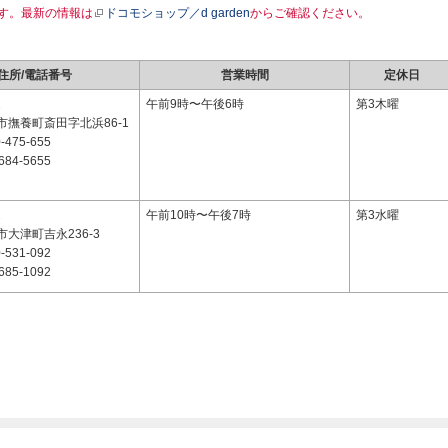
す。最新の情報は
ドコモショップ／d garden
からご確認ください。
住所/電話番号
営業時間
定休日
2
午前9時〜午後6時
第3木曜
市撫養町斎田字北浜86-1
-475-655
684-5655
2
午前10時〜午後7時
第3水曜
大津町吉永236-3
-531-092
685-1092