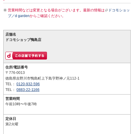
営業時間などは変更となる場合がございます。最新の情報は
ドコモショッ
プ／d garden
からご確認ください。
店舗名
ドコモショップ鴨島店
住所/電話番号
〒776-0013
徳島県吉野川市鴨島町上下島字野神ノ元112-1
TEL：
0120-932-596
TEL：
0883-22-1166
営業時間
午前10時〜午後7時
定休日
第2火曜