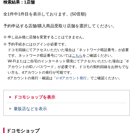
検索結果：1店舗
全1件中1件目を表示しております。(50音順)
予約申込する店舗/購入商品受取り店舗を選択してください。
申し込み後に店舗を変更することはできません。
予約手続きにはログインが必要です。
ドコモ回線にてアクセスいただいた場合は「ネットワーク暗証番号」が必要
です。ネットワーク暗証番号については
こちら
をご確認ください。
Wi-Fiまたはご自宅のインターネット環境にてアクセスいただいた場合は「d
アカウントのID／パスワード」が必要です。ドコモの契約回線をお持ちでな
い方も、dアカウントの発行が可能です。
dアカウントの発行・確認は「
dアカウント発行
」でご確認ください。
ドコモショップを表示
量販店などを表示
ドコモショップ