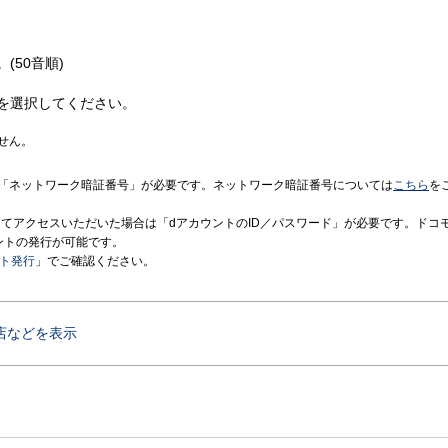
(50音順)
を選択してください。
せん。
「ネットワーク暗証番号」が必要です。ネットワーク暗証番号については
こちら
を
境にてアクセスいただいた場合は「dアカウントのID／パスワード」が必要です。ドコ
ントの発行が可能です。
ント発行
」でご確認ください。
店などを表示