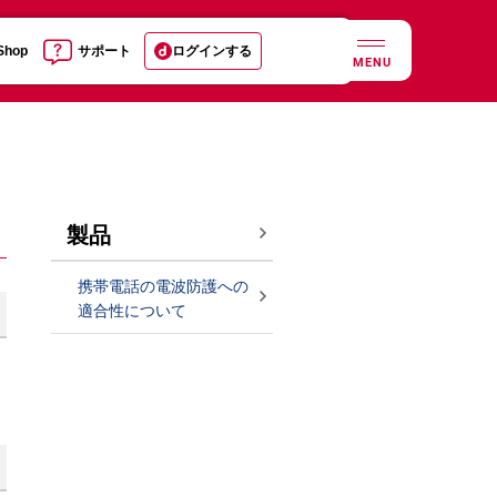
 Shop
サポート
ログインする
MENU
製品
携帯電話の電波防護への
適合性について