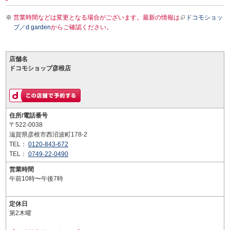
営業時間などは変更となる場合がございます。最新の情報は
ドコモショッ
プ／d garden
からご確認ください。
店舗名
ドコモショップ彦根店
住所/電話番号
〒522-0038
滋賀県彦根市西沼波町178-2
TEL：
0120-843-672
TEL：
0749-22-0490
営業時間
午前10時〜午後7時
定休日
第2木曜