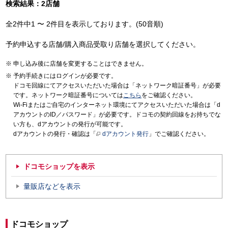
検索結果：2店舗
全2件中1 〜 2件目を表示しております。(50音順)
予約申込する店舗/購入商品受取り店舗を選択してください。
申し込み後に店舗を変更することはできません。
予約手続きにはログインが必要です。
ドコモ回線にてアクセスいただいた場合は「ネットワーク暗証番号」が必要
です。ネットワーク暗証番号については
こちら
をご確認ください。
Wi-Fiまたはご自宅のインターネット環境にてアクセスいただいた場合は「d
アカウントのID／パスワード」が必要です。ドコモの契約回線をお持ちでな
い方も、dアカウントの発行が可能です。
dアカウントの発行・確認は「
dアカウント発行
」でご確認ください。
ドコモショップを表示
量販店などを表示
ドコモショップ