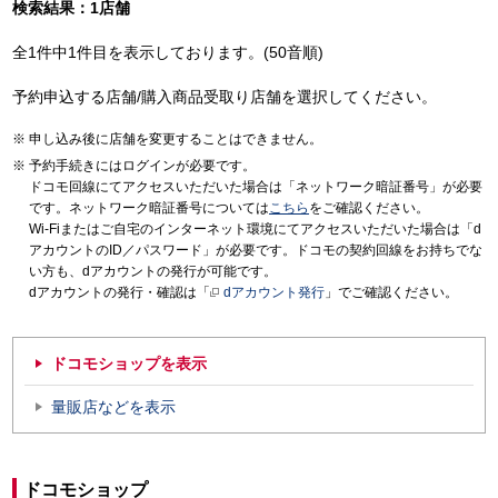
検索結果：1店舗
全1件中1件目を表示しております。(50音順)
予約申込する店舗/購入商品受取り店舗を選択してください。
申し込み後に店舗を変更することはできません。
予約手続きにはログインが必要です。
ドコモ回線にてアクセスいただいた場合は「ネットワーク暗証番号」が必要
です。ネットワーク暗証番号については
こちら
をご確認ください。
Wi-Fiまたはご自宅のインターネット環境にてアクセスいただいた場合は「d
アカウントのID／パスワード」が必要です。ドコモの契約回線をお持ちでな
い方も、dアカウントの発行が可能です。
dアカウントの発行・確認は「
dアカウント発行
」でご確認ください。
ドコモショップを表示
量販店などを表示
ドコモショップ