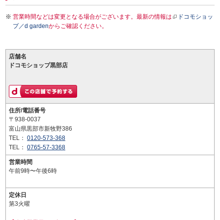
営業時間などは変更となる場合がございます。最新の情報は
ドコモショッ
プ／d garden
からご確認ください。
店舗名
ドコモショップ黒部店
住所/電話番号
〒938-0037
富山県黒部市新牧野386
TEL：
0120-573-368
TEL：
0765-57-3368
営業時間
午前9時〜午後6時
定休日
第3火曜