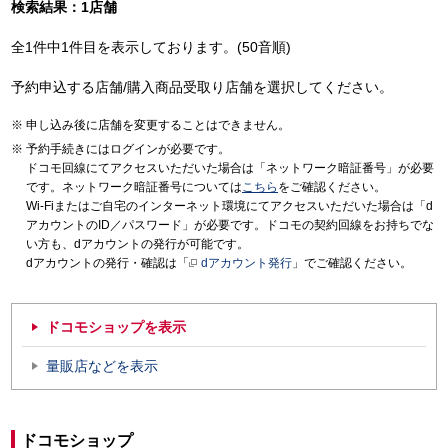
検索結果：1店舗
全1件中1件目を表示しております。(50音順)
予約申込する店舗/購入商品受取り店舗を選択してください。
申し込み後に店舗を変更することはできません。
予約手続きにはログインが必要です。
ドコモ回線にてアクセスいただいた場合は「ネットワーク暗証番号」が必要
です。ネットワーク暗証番号については
こちら
をご確認ください。
Wi-Fiまたはご自宅のインターネット環境にてアクセスいただいた場合は「d
アカウントのID／パスワード」が必要です。ドコモの契約回線をお持ちでな
い方も、dアカウントの発行が可能です。
dアカウントの発行・確認は「
dアカウント発行
」でご確認ください。
ドコモショップを表示
量販店などを表示
ドコモショップ