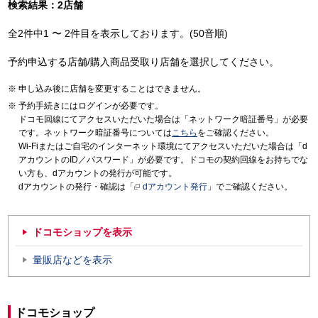
検索結果：2店舗
全2件中1 〜 2件目を表示しております。(50音順)
予約申込する店舗/購入商品受取り店舗を選択してください。
申し込み後に店舗を変更することはできません。
予約手続きにはログインが必要です。
ドコモ回線にてアクセスいただいた場合は「ネットワーク暗証番号」が必要
です。ネットワーク暗証番号については
こちら
をご確認ください。
Wi-Fiまたはご自宅のインターネット環境にてアクセスいただいた場合は「d
アカウントのID／パスワード」が必要です。ドコモの契約回線をお持ちでな
い方も、dアカウントの発行が可能です。
dアカウントの発行・確認は「
dアカウント発行
」でご確認ください。
ドコモショップを表示
量販店などを表示
ドコモショップ