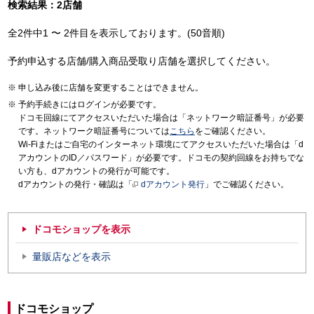
検索結果：2店舗
全2件中1 〜 2件目を表示しております。(50音順)
予約申込する店舗/購入商品受取り店舗を選択してください。
申し込み後に店舗を変更することはできません。
予約手続きにはログインが必要です。
ドコモ回線にてアクセスいただいた場合は「ネットワーク暗証番号」が必要
です。ネットワーク暗証番号については
こちら
をご確認ください。
Wi-Fiまたはご自宅のインターネット環境にてアクセスいただいた場合は「d
アカウントのID／パスワード」が必要です。ドコモの契約回線をお持ちでな
い方も、dアカウントの発行が可能です。
dアカウントの発行・確認は「
dアカウント発行
」でご確認ください。
ドコモショップを表示
量販店などを表示
ドコモショップ