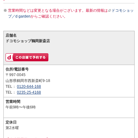
営業時間などは変更となる場合がございます。最新の情報は
ドコモショッ
プ／d garden
からご確認ください。
店舗名
ドコモショップ鶴岡新斎店
住所/電話番号
〒997-0045
山形県鶴岡市西新斎町9-18
TEL：
0120-644-168
TEL：
0235-25-4168
営業時間
午前9時〜午後6時
定休日
第2水曜