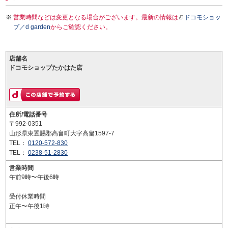
営業時間などは変更となる場合がございます。最新の情報は
ドコモショッ
プ／d garden
からご確認ください。
店舗名
ドコモショップたかはた店
住所/電話番号
〒992-0351
山形県東置賜郡高畠町大字高畠1597-7
TEL：
0120-572-830
TEL：
0238-51-2830
営業時間
午前9時〜午後6時
受付休業時間
正午〜午後1時