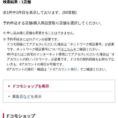
検索結果：1店舗
全1件中1件目を表示しております。(50音順)
予約申込する店舗/購入商品受取り店舗を選択してください。
申し込み後に店舗を変更することはできません。
予約手続きにはログインが必要です。
ドコモ回線にてアクセスいただいた場合は「ネットワーク暗証番号」が必要
です。ネットワーク暗証番号については
こちら
をご確認ください。
Wi-Fiまたはご自宅のインターネット環境にてアクセスいただいた場合は「d
アカウントのID／パスワード」が必要です。ドコモの契約回線をお持ちでな
い方も、dアカウントの発行が可能です。
dアカウントの発行・確認は「
dアカウント発行
」でご確認ください。
ドコモショップを表示
量販店などを表示
ドコモショップ