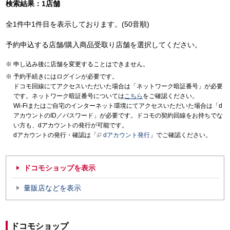
検索結果：1店舗
全1件中1件目を表示しております。(50音順)
予約申込する店舗/購入商品受取り店舗を選択してください。
申し込み後に店舗を変更することはできません。
予約手続きにはログインが必要です。
ドコモ回線にてアクセスいただいた場合は「ネットワーク暗証番号」が必要
です。ネットワーク暗証番号については
こちら
をご確認ください。
Wi-Fiまたはご自宅のインターネット環境にてアクセスいただいた場合は「d
アカウントのID／パスワード」が必要です。ドコモの契約回線をお持ちでな
い方も、dアカウントの発行が可能です。
dアカウントの発行・確認は「
dアカウント発行
」でご確認ください。
ドコモショップを表示
量販店などを表示
ドコモショップ