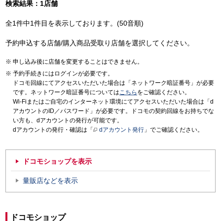
検索結果：1店舗
全1件中1件目を表示しております。(50音順)
予約申込する店舗/購入商品受取り店舗を選択してください。
申し込み後に店舗を変更することはできません。
予約手続きにはログインが必要です。
ドコモ回線にてアクセスいただいた場合は「ネットワーク暗証番号」が必要
です。ネットワーク暗証番号については
こちら
をご確認ください。
Wi-Fiまたはご自宅のインターネット環境にてアクセスいただいた場合は「d
アカウントのID／パスワード」が必要です。ドコモの契約回線をお持ちでな
い方も、dアカウントの発行が可能です。
dアカウントの発行・確認は「
dアカウント発行
」でご確認ください。
ドコモショップを表示
量販店などを表示
ドコモショップ