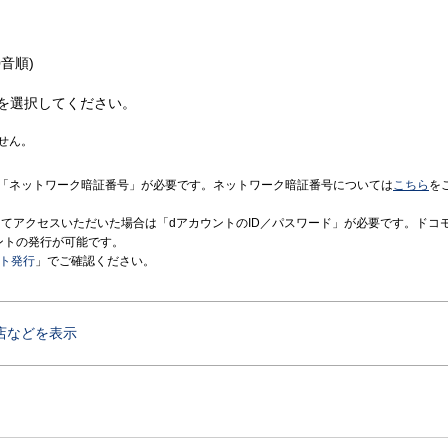
音順)
を選択してください。
せん。
「ネットワーク暗証番号」が必要です。ネットワーク暗証番号については
こちら
を
境にてアクセスいただいた場合は「dアカウントのID／パスワード」が必要です。ドコ
ントの発行が可能です。
ント発行
」でご確認ください。
店などを表示