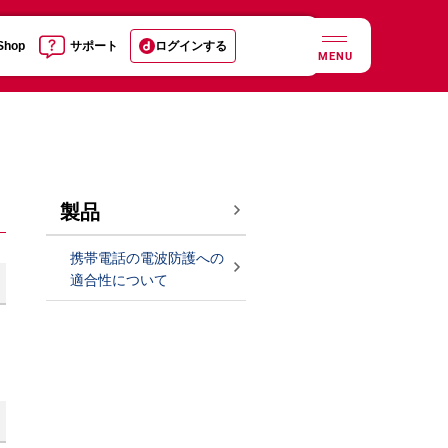
 Shop
サポート
ログインする
MENU
製品
携帯電話の電波防護への
適合性について