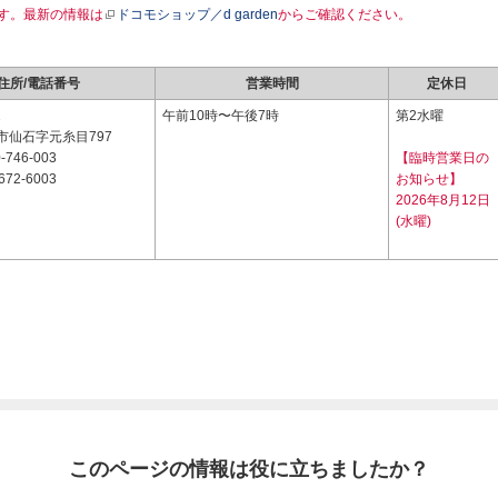
す。最新の情報は
ドコモショップ／d garden
からご確認ください。
住所/電話番号
営業時間
定休日
2
午前10時〜午後7時
第2水曜
市仙石字元糸目797
-746-003
【臨時営業日の
672-6003
お知らせ】
2026年8月12日
(水曜)
このページの情報は役に立ちましたか？