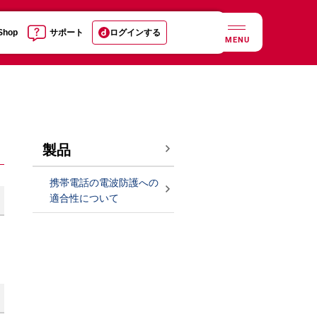
 Shop
サポート
ログインする
MENU
製品
携帯電話の電波防護への
適合性について