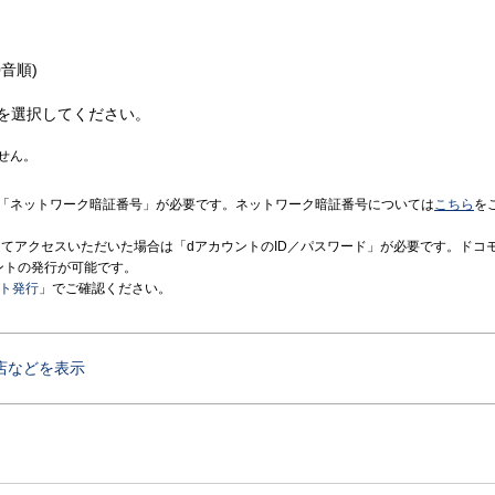
音順)
を選択してください。
せん。
「ネットワーク暗証番号」が必要です。ネットワーク暗証番号については
こちら
を
境にてアクセスいただいた場合は「dアカウントのID／パスワード」が必要です。ドコ
ントの発行が可能です。
ント発行
」でご確認ください。
店などを表示