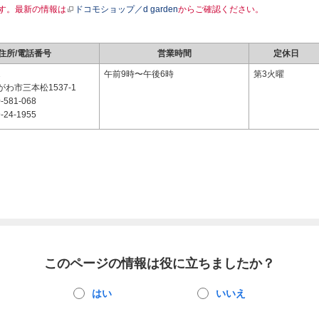
す。最新の情報は
ドコモショップ／d garden
からご確認ください。
住所/電話番号
営業時間
定休日
1
午前9時〜午後6時
第3火曜
わ市三本松1537-1
-581-068
-24-1955
このページの情報は役に立ちましたか？
はい
いいえ