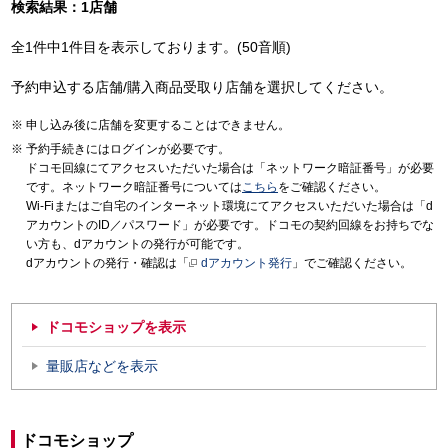
検索結果：1店舗
全1件中1件目を表示しております。(50音順)
予約申込する店舗/購入商品受取り店舗を選択してください。
申し込み後に店舗を変更することはできません。
予約手続きにはログインが必要です。
ドコモ回線にてアクセスいただいた場合は「ネットワーク暗証番号」が必要
です。ネットワーク暗証番号については
こちら
をご確認ください。
Wi-Fiまたはご自宅のインターネット環境にてアクセスいただいた場合は「d
アカウントのID／パスワード」が必要です。ドコモの契約回線をお持ちでな
い方も、dアカウントの発行が可能です。
dアカウントの発行・確認は「
dアカウント発行
」でご確認ください。
ドコモショップを表示
量販店などを表示
ドコモショップ