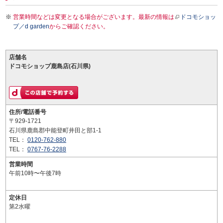
営業時間などは変更となる場合がございます。最新の情報は
ドコモショッ
プ／d garden
からご確認ください。
店舗名
ドコモショップ鹿島店(石川県)
住所/電話番号
〒929-1721
石川県鹿島郡中能登町井田と部1-1
TEL：
0120-762-880
TEL：
0767-76-2288
営業時間
午前10時〜午後7時
定休日
第2水曜