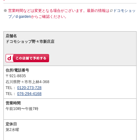
営業時間などは変更となる場合がございます。最新の情報は
ドコモショッ
プ／d garden
からご確認ください。
店舗名
ドコモショップ野々市新庄店
住所/電話番号
〒921-8835
石川県野々市市上林4-368
TEL：
0120-273-728
TEL：
076-294-4168
営業時間
午前10時〜午後7時
定休日
第2水曜