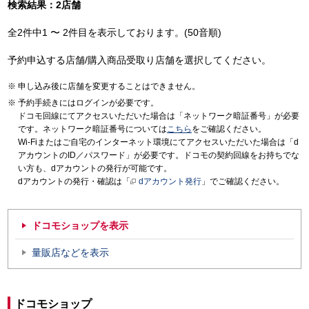
検索結果：2店舗
全2件中1 〜 2件目を表示しております。(50音順)
予約申込する店舗/購入商品受取り店舗を選択してください。
申し込み後に店舗を変更することはできません。
予約手続きにはログインが必要です。
ドコモ回線にてアクセスいただいた場合は「ネットワーク暗証番号」が必要
です。ネットワーク暗証番号については
こちら
をご確認ください。
Wi-Fiまたはご自宅のインターネット環境にてアクセスいただいた場合は「d
アカウントのID／パスワード」が必要です。ドコモの契約回線をお持ちでな
い方も、dアカウントの発行が可能です。
dアカウントの発行・確認は「
dアカウント発行
」でご確認ください。
ドコモショップを表示
量販店などを表示
ドコモショップ