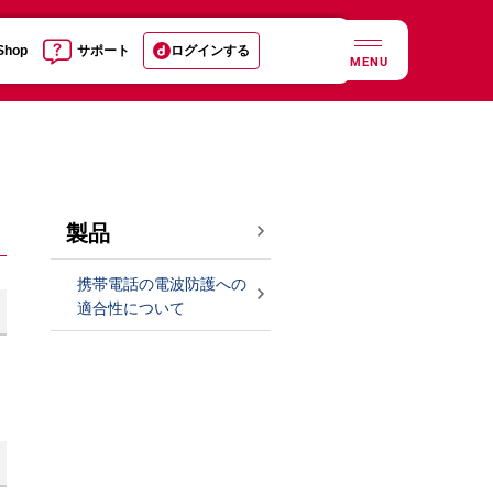
 Shop
サポート
ログインする
MENU
製品
携帯電話の電波防護への
適合性について