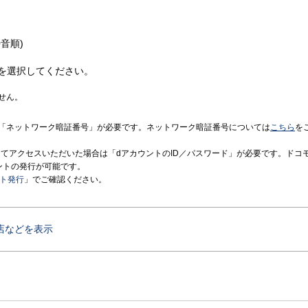
音順)
を選択してください。
せん。
「ネットワーク暗証番号」が必要です。ネットワーク暗証番号については
こちら
を
境にてアクセスいただいた場合は「dアカウントのID／パスワード」が必要です。ドコ
ントの発行が可能です。
ント発行
」でご確認ください。
店などを表示