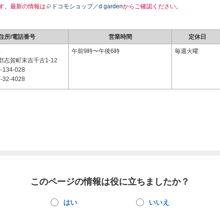
す。最新の情報は
ドコモショップ／d garden
からご確認ください。
住所/電話番号
営業時間
定休日
4
午前9時〜午後6時
毎週火曜
志賀町末吉千古1-12
-134-028
-32-4028
このページの情報は役に立ちましたか？
はい
いいえ