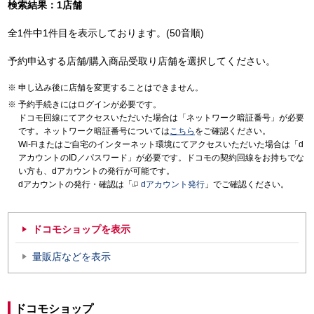
検索結果：1店舗
全1件中1件目を表示しております。(50音順)
予約申込する店舗/購入商品受取り店舗を選択してください。
申し込み後に店舗を変更することはできません。
予約手続きにはログインが必要です。
ドコモ回線にてアクセスいただいた場合は「ネットワーク暗証番号」が必要
です。ネットワーク暗証番号については
こちら
をご確認ください。
Wi-Fiまたはご自宅のインターネット環境にてアクセスいただいた場合は「d
アカウントのID／パスワード」が必要です。ドコモの契約回線をお持ちでな
い方も、dアカウントの発行が可能です。
dアカウントの発行・確認は「
dアカウント発行
」でご確認ください。
ドコモショップを表示
量販店などを表示
ドコモショップ