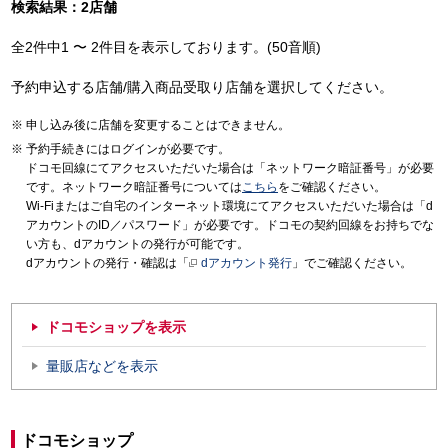
検索結果：2店舗
全2件中1 〜 2件目を表示しております。(50音順)
予約申込する店舗/購入商品受取り店舗を選択してください。
申し込み後に店舗を変更することはできません。
予約手続きにはログインが必要です。
ドコモ回線にてアクセスいただいた場合は「ネットワーク暗証番号」が必要
です。ネットワーク暗証番号については
こちら
をご確認ください。
Wi-Fiまたはご自宅のインターネット環境にてアクセスいただいた場合は「d
アカウントのID／パスワード」が必要です。ドコモの契約回線をお持ちでな
い方も、dアカウントの発行が可能です。
dアカウントの発行・確認は「
dアカウント発行
」でご確認ください。
ドコモショップを表示
量販店などを表示
ドコモショップ