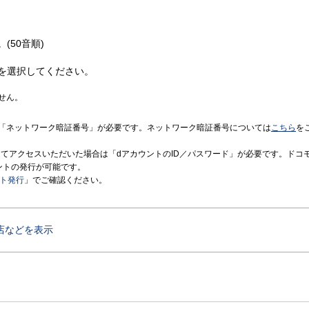
(50音順)
を選択してください。
せん。
「ネットワーク暗証番号」が必要です。ネットワーク暗証番号については
こちら
を
境にてアクセスいただいた場合は「dアカウントのID／パスワード」が必要です。ドコ
ントの発行が可能です。
ント発行
」でご確認ください。
店などを表示