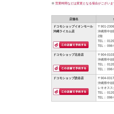
営業時間などは変更となる場合がございま
店舗名
ドコモショップイオンモール
〒901-230
沖縄ライカム店
沖縄県中頭
2階
TEL：
0120
TEL：
098-
ドコモショップ北谷店
〒904-010
沖縄県中頭
TEL：
0120
TEL：
098-
ドコモショップ読谷店
〒904-031
沖縄県中頭
レキオスス
TEL：
0120
TEL：
098-