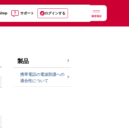
 Shop
サポート
ログインする
MENU
製品
携帯電話の電波防護への
適合性について