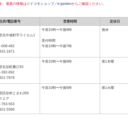
す。最新の情報は
ドコモショップ／d garden
からご確認ください。
住所/電話番号
営業時間
定休日
6
午前10時〜午後8時
無休
郡北中城村字ライカム1
受付時間
-008-482
午前10時〜午後7時
931-1871
3
午前10時〜午後6時
第1木曜
郡北谷町桑江93
-392-692
921-7878
7
午前10時〜午後6時
第1火曜
郡読谷村ときわ356
クエア
-763-563
921-5566