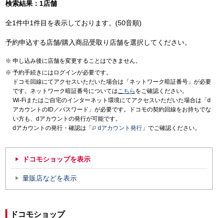
検索結果：1店舗
全1件中1件目を表示しております。(50音順)
予約申込する店舗/購入商品受取り店舗を選択してください。
申し込み後に店舗を変更することはできません。
予約手続きにはログインが必要です。
ドコモ回線にてアクセスいただいた場合は「ネットワーク暗証番号」が必要
です。ネットワーク暗証番号については
こちら
をご確認ください。
Wi-Fiまたはご自宅のインターネット環境にてアクセスいただいた場合は「d
アカウントのID／パスワード」が必要です。ドコモの契約回線をお持ちでな
い方も、dアカウントの発行が可能です。
dアカウントの発行・確認は「
dアカウント発行
」でご確認ください。
ドコモショップを表示
量販店などを表示
ドコモショップ