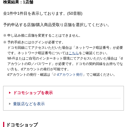
検索結果：1店舗
全1件中1件目を表示しております。(50音順)
予約申込する店舗/購入商品受取り店舗を選択してください。
申し込み後に店舗を変更することはできません。
予約手続きにはログインが必要です。
ドコモ回線にてアクセスいただいた場合は「ネットワーク暗証番号」が必要
です。ネットワーク暗証番号については
こちら
をご確認ください。
Wi-Fiまたはご自宅のインターネット環境にてアクセスいただいた場合は「d
アカウントのID／パスワード」が必要です。ドコモの契約回線をお持ちでな
い方も、dアカウントの発行が可能です。
dアカウントの発行・確認は「
dアカウント発行
」でご確認ください。
ドコモショップを表示
量販店などを表示
ドコモショップ