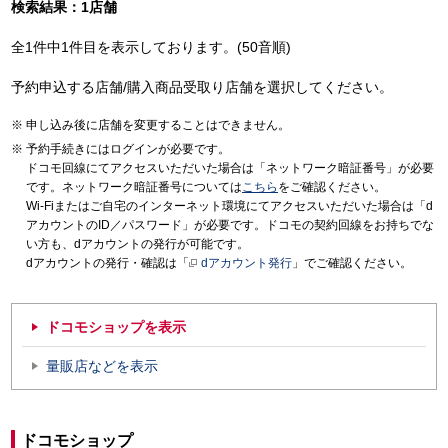
検索結果：1店舗
全1件中1件目を表示しております。(50音順)
予約申込する店舗/購入商品受取り店舗を選択してください。
申し込み後に店舗を変更することはできません。
予約手続きにはログインが必要です。
ドコモ回線にてアクセスいただいた場合は「ネットワーク暗証番号」が必要
です。ネットワーク暗証番号については
こちら
をご確認ください。
Wi-Fiまたはご自宅のインターネット環境にてアクセスいただいた場合は「d
アカウントのID／パスワード」が必要です。ドコモの契約回線をお持ちでな
い方も、dアカウントの発行が可能です。
dアカウントの発行・確認は「
dアカウント発行
」でご確認ください。
ドコモショップを表示
量販店などを表示
ドコモショップ