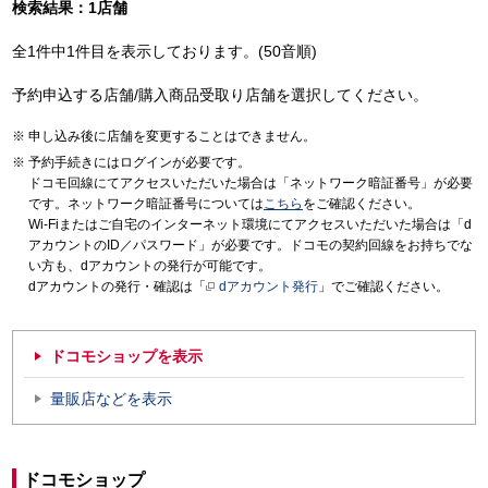
検索結果：1店舗
全1件中1件目を表示しております。(50音順)
予約申込する店舗/購入商品受取り店舗を選択してください。
申し込み後に店舗を変更することはできません。
予約手続きにはログインが必要です。
ドコモ回線にてアクセスいただいた場合は「ネットワーク暗証番号」が必要
です。ネットワーク暗証番号については
こちら
をご確認ください。
Wi-Fiまたはご自宅のインターネット環境にてアクセスいただいた場合は「d
アカウントのID／パスワード」が必要です。ドコモの契約回線をお持ちでな
い方も、dアカウントの発行が可能です。
dアカウントの発行・確認は「
dアカウント発行
」でご確認ください。
ドコモショップを表示
量販店などを表示
ドコモショップ