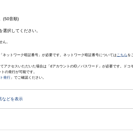
(50音順)
を選択してください。
せん。
「ネットワーク暗証番号」が必要です。ネットワーク暗証番号については
こちら
を
境にてアクセスいただいた場合は「dアカウントのID／パスワード」が必要です。ドコ
ントの発行が可能です。
ント発行
」でご確認ください。
店などを表示