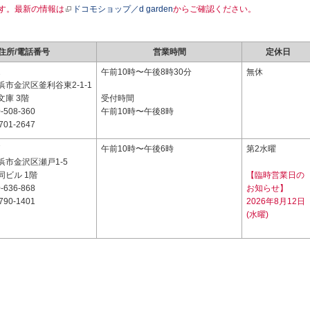
す。最新の情報は
ドコモショップ／d garden
からご確認ください。
住所/電話番号
営業時間
定休日
2
午前10時〜午後8時30分
無休
市金沢区釜利谷東2-1-1
庫 3階
受付時間
-508-360
午前10時〜午後8時
701-2647
7
午前10時〜午後6時
第2水曜
浜市金沢区瀬戸1-5
同ビル 1階
【臨時営業日の
-636-868
お知らせ】
790-1401
2026年8月12日
(水曜)