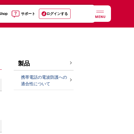
 Shop
サポート
ログインする
MENU
製品
携帯電話の電波防護への
適合性について