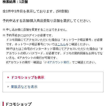
検索結果：1店舗
全1件中1件目を表示しております。(50音順)
予約申込する店舗/購入商品受取り店舗を選択してください。
申し込み後に店舗を変更することはできません。
予約手続きにはログインが必要です。
ドコモ回線にてアクセスいただいた場合は「ネットワーク暗証番号」が必要
です。ネットワーク暗証番号については
こちら
をご確認ください。
Wi-Fiまたはご自宅のインターネット環境にてアクセスいただいた場合は「d
アカウントのID／パスワード」が必要です。ドコモの契約回線をお持ちでな
い方も、dアカウントの発行が可能です。
dアカウントの発行・確認は「
dアカウント発行
」でご確認ください。
ドコモショップを表示
量販店などを表示
ドコモショップ