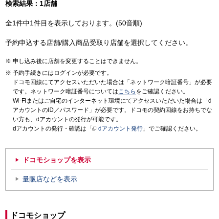
検索結果：1店舗
全1件中1件目を表示しております。(50音順)
予約申込する店舗/購入商品受取り店舗を選択してください。
申し込み後に店舗を変更することはできません。
予約手続きにはログインが必要です。
ドコモ回線にてアクセスいただいた場合は「ネットワーク暗証番号」が必要
です。ネットワーク暗証番号については
こちら
をご確認ください。
Wi-Fiまたはご自宅のインターネット環境にてアクセスいただいた場合は「d
アカウントのID／パスワード」が必要です。ドコモの契約回線をお持ちでな
い方も、dアカウントの発行が可能です。
dアカウントの発行・確認は「
dアカウント発行
」でご確認ください。
ドコモショップを表示
量販店などを表示
ドコモショップ