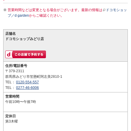
営業時間などは変更となる場合がございます。最新の情報は
ドコモショッ
プ／d garden
からご確認ください。
店舗名
ドコモショップみどり店
住所/電話番号
〒379-2311
群馬県みどり市笠懸町阿左美2810-1
TEL：
0120-554-557
TEL：
0277-46-6006
営業時間
午前10時〜午後7時
定休日
第3木曜